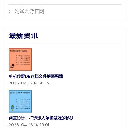
沟通九游官网
最新资讯
单机传奇DB存档文件解密秘籍
2026-04-17 14:14:05
创意设计：打造迷人单机游戏的秘诀
2026-04-16 14:29:01