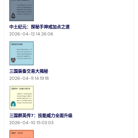
中土纪元：探秘手神戒加点之道
2026-04-12 14:26:06
三国装备交易大揭秘
2026-04-11 14:19:18
三国群英传7：技能威力全面升级
2026-04-10 15:03:03