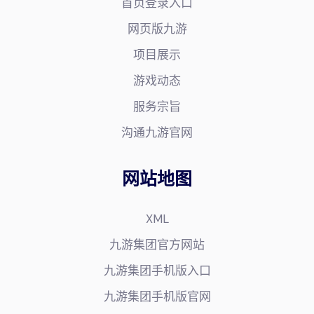
首页登录入口
网页版九游
项目展示
游戏动态
服务宗旨
沟通九游官网
网站地图
XML
九游集团官方网站
九游集团手机版入口
九游集团手机版官网