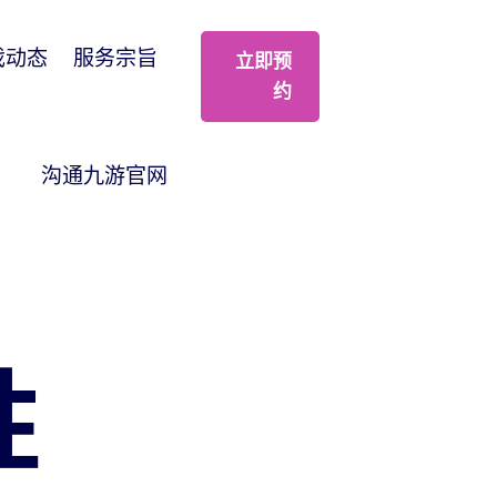
戏动态
服务宗旨
立即预
约
沟通九游官网
胜