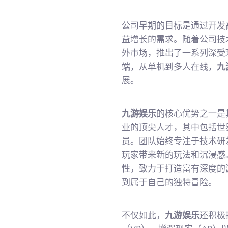
公司早期的目标是通过开发
益增长的需求。随着公司技
外市场，推出了一系列深受
端，从单机到多人在线，
九
展。
九游娱乐
的核心优势之一是
业的顶尖人才，其中包括世
员。团队始终专注于技术研
玩家带来新的玩法和沉浸感
性，致力于打造富有深度的
到属于自己的独特冒险。
不仅如此，
九游娱乐
还积极