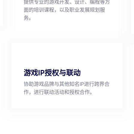
提供专业的游戏开发、设计、编程等方
面的培训课程，以及职业发展规划服
务。
游戏IP授权与联动
协助游戏品牌与其他知名IP进行跨界合
作，进行联动活动和授权合作。