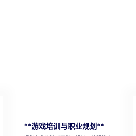
**游戏培训与职业规划**