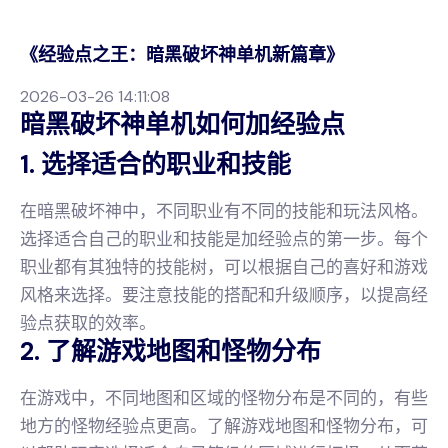
《经验点之王：暗黑破坏神单机新篇章》
2026-03-26 14:11:08
暗黑破坏神单机如何加经验点
1. 选择适合的职业和技能
在暗黑破坏神中，不同职业有不同的技能和玩法风格。
选择适合自己的职业和技能是加经验点的第一步。每个
职业都有其独特的技能树，可以根据自己的喜好和游戏
风格来选择。要注意技能的搭配和升级顺序，以提高经
验点获取的效率。
2. 了解游戏地图和怪物分布
在游戏中，不同地图和区域的怪物分布是不同的，有些
地方的怪物经验点更高。了解游戏地图和怪物分布，可