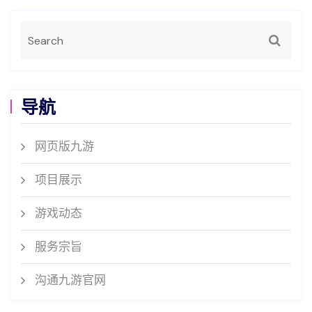
导航
网页版九游
项目展示
游戏动态
服务宗旨
沟通九游官网