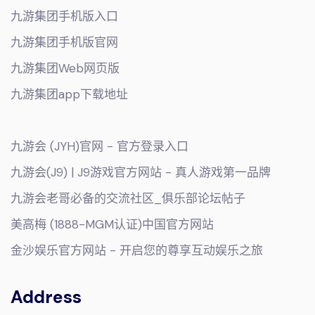
九游集团手机版入口
九游集团手机版官网
九游集团Web网页版
九游集团app下载地址
九游会 (JYH)官网 - 官方登录入口
九游会(J9) | J9游戏官方网站 - 真人游戏第一品牌
九游会老哥必备的交流社区_俱乐部论坛帖子
美高梅 (1888-MGM认证)中国官方网站
金沙娱乐官方网站 - 开启您的尊享互动娱乐之旅
Address