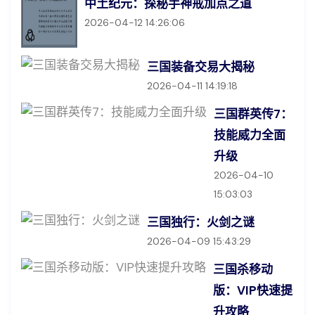
中土纪元：探秘手神戒加点之道
2026-04-12 14:26:06
三国装备交易大揭秘
2026-04-11 14:19:18
三国群英传7：
技能威力全面
升级
2026-04-10
15:03:03
三国独行：火剑之谜
2026-04-09 15:43:29
三国杀移动
版：VIP快速提
升攻略