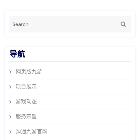
导航
网页版九游
项目展示
游戏动态
服务宗旨
沟通九游官网