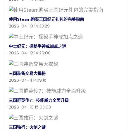
使用Steam购买王国纪元礼包的完美指南
2026-04-13 14:33:29
中土纪元：探秘手神戒加点之道
2026-04-12 14:26:06
三国装备交易大揭秘
2026-04-11 14:19:18
三国群英传7：技能威力全面升级
2026-04-10 15:03:03
三国独行：火剑之谜