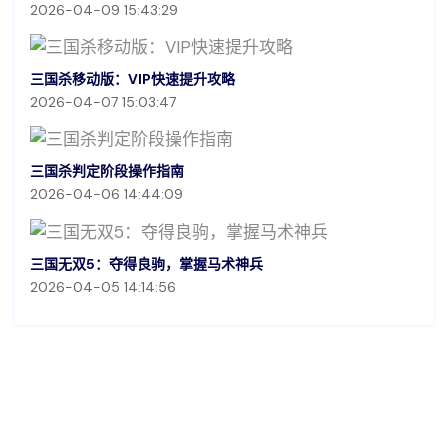
2026-04-09 15:43:29
三国杀移动版：VIP快速提升攻略
2026-04-07 15:03:47
三国杀判定阶段操作指南
2026-04-06 14:44:09
三国无双5：夺得良驹，掌握马术神兵
2026-04-05 14:14:56