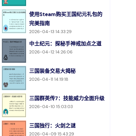
使用Steam购买王国纪元礼包的
完美指南
2026-04-13 14:33:29
中土纪元：探秘手神戒加点之道
2026-04-12 14:26:06
三国装备交易大揭秘
2026-04-11 14:19:18
三国群英传7：技能威力全面升级
2026-04-10 15:03:03
三国独行：火剑之谜
2026-04-09 15:43:29