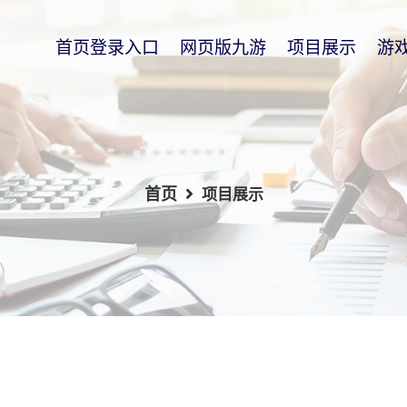
首页登录入口
网页版九游
项目展示
游
首页
项目展示