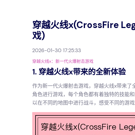
穿越火线x(CrossFire 
戏)
2026-01-30 17:25:33
穿越火线x：新一代火爆射击游戏
1. 穿越火线x带来的全新体验
作为新一代火爆射击游戏，穿越火线x带来了
角色进行游戏，每个角色都有着独特的技能和
以在不同的地图中进行战斗，感受不同的游戏