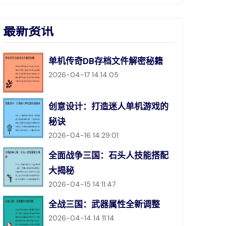
最新资讯
单机传奇DB存档文件解密秘籍
2026-04-17 14:14:05
创意设计：打造迷人单机游戏的
秘诀
2026-04-16 14:29:01
全面战争三国：石头人技能搭配
大揭秘
2026-04-15 14:11:47
全战三国：武器属性全新调整
2026-04-14 14:11:14