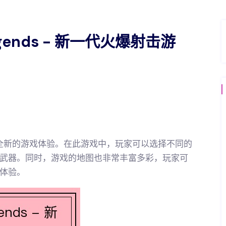
Legends - 新一代火爆射击游
全新的游戏体验。在此游戏中，玩家可以选择不同的
武器。同时，游戏的地图也非常丰富多彩，玩家可
体验。