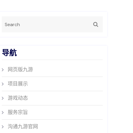
导航
网页版九游
项目展示
游戏动态
服务宗旨
沟通九游官网