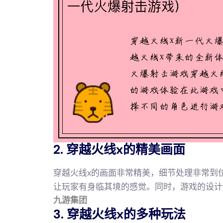
2. 穿越火线x的精美画面
穿越火线x的画面非常精美，细节处理非常到
让玩家有身临其境的感觉。同时，游戏的设计
九游集团
3. 穿越火线x的多种玩法