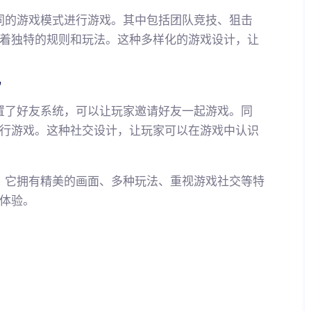
同的游戏模式进行游戏。其中包括团队竞技、狙击
着独特的规则和玩法。这种多样化的游戏设计，让
视
置了好友系统，可以让玩家邀请好友一起游戏。同
行游戏。这种社交设计，让玩家可以在游戏中认识
，它拥有精美的画面、多种玩法、重视游戏社交等特
体验。