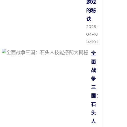
游戏
的秘
诀
2026-
04-16
14:29:01
全
面
战
争
三
国：
石
头
人