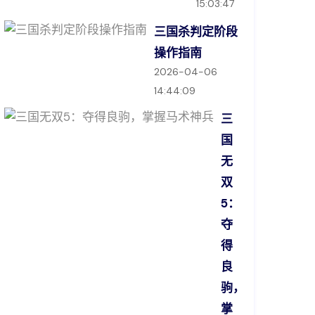
15:03:47
三国杀判定阶段
操作指南
2026-04-06
14:44:09
三
国
无
双
5：
夺
得
良
驹，
掌