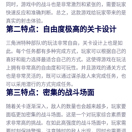
同时，游戏中的战斗也是非常激烈和紧张的，需要玩家
快速反应和准确判断。总之，这款游戏给玩家带来的是
真实的射击体验。
第二特点：自由度极高的关卡设计
三角洲特种部队1的玩法非常自由，关卡设计上也是如
此。每个任务都有多种完成方式，玩家可以根据自己的
喜好和能力选择最适合自己的方式。这使得游戏在玩法
上拥有非常高的自由度和可玩性。并且游戏的通关方式
也是非常灵活的，既可以通过谋杀敌人来完成任务，也
可以采用潜行的方式完成任务。
第三特点：密集的战斗场面
随着关卡逐渐深入，敌人的数量也会越来越多，玩家要
面临更加密集的战斗场面。这是一个对玩家综合素质要
求非常高的挑战。在如此高强度的战斗场面中，玩家需
要时刻保持警惕，注意随时的敌人出现，同时也需要调