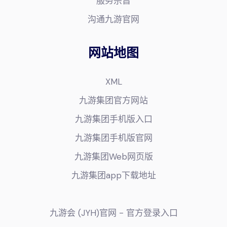
服务宗旨
沟通九游官网
网站地图
XML
九游集团官方网站
九游集团手机版入口
九游集团手机版官网
九游集团Web网页版
九游集团app下载地址
九游会 (JYH)官网 - 官方登录入口