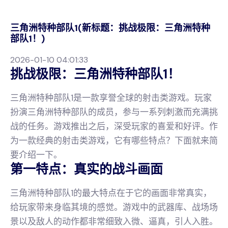
三角洲特种部队1(新标题：挑战极限：三角洲特种
部队1！)
2026-01-10 04:01:33
挑战极限：三角洲特种部队1！
三角洲特种部队1是一款享誉全球的射击类游戏。玩家
扮演三角洲特种部队的成员，参与一系列刺激而充满挑
战的任务。游戏推出之后，深受玩家的喜爱和好评。作
为一款经典的射击类游戏，它有哪些特点？下面就来简
要介绍一下。
第一特点：真实的战斗画面
三角洲特种部队1的最大特点在于它的画面非常真实，
给玩家带来身临其境的感觉。游戏中的武器库、战场场
景以及敌人的动作都非常细致入微、逼真，引人入胜。