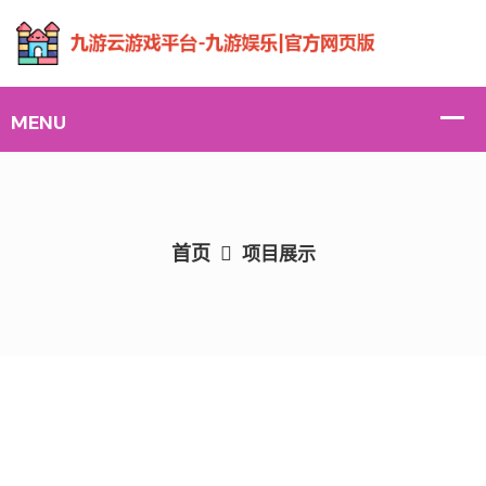
首页
项目展示