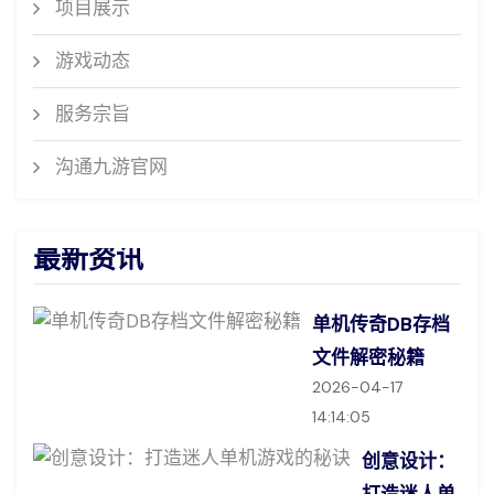
项目展示
游戏动态
服务宗旨
沟通九游官网
最新资讯
单机传奇DB存档
文件解密秘籍
2026-04-17
14:14:05
创意设计：