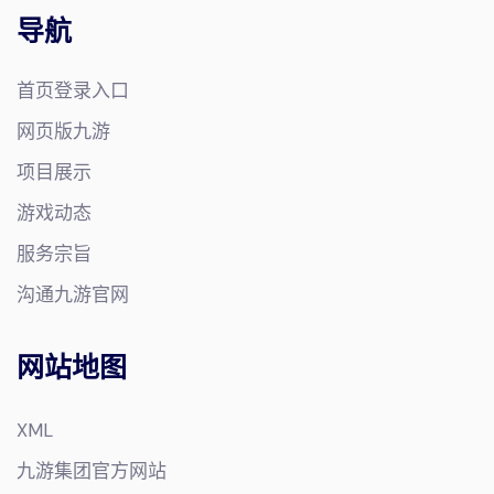
导航
首页登录入口
网页版九游
项目展示
游戏动态
服务宗旨
沟通九游官网
网站地图
XML
九游集团官方网站