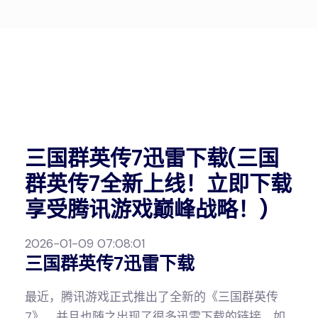
三国群英传7迅雷下载(三国
群英传7全新上线！立即下载
享受腾讯游戏巅峰战略！)
2026-01-09 07:08:01
三国群英传7迅雷下载
最近，腾讯游戏正式推出了全新的《三国群英传
7》，并且也随之出现了很多迅雷下载的链接。如