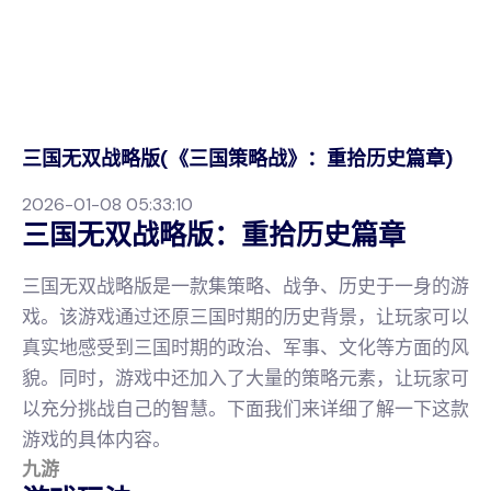
三国无双战略版(《三国策略战》：重拾历史篇章)
2026-01-08 05:33:10
三国无双战略版：重拾历史篇章
三国无双战略版是一款集策略、战争、历史于一身的游
戏。该游戏通过还原三国时期的历史背景，让玩家可以
真实地感受到三国时期的政治、军事、文化等方面的风
貌。同时，游戏中还加入了大量的策略元素，让玩家可
以充分挑战自己的智慧。下面我们来详细了解一下这款
游戏的具体内容。
九游