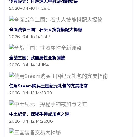
创意设计：打造迷人单机游戏的秘诀
2026-04-16 14:29:01
全面战争三国：石头人技能搭配大揭秘
2026-04-15 14:11:47
全战三国：武器属性全新调整
2026-04-14 14:11:14
使用Steam购买王国纪元礼包的完美指南
2026-04-13 14:33:29
中土纪元：探秘手神戒加点之道
2026-04-12 14:26:06