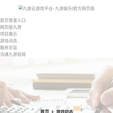
首页登录入口
网页版九游
项目展示
游戏动态
服务宗旨
沟通九游官网
首页
游戏动态