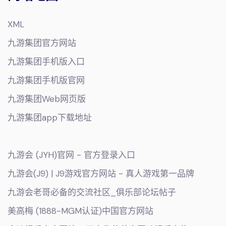
XML
九游集团官方网站
九游集团手机版入口
九游集团手机版官网
九游集团Web网页版
九游集团app下载地址
九游会 (JYH)官网 - 官方登录入口
九游会(J9) | J9游戏官方网站 - 真人游戏第一品牌
九游会老哥必备的交流社区_俱乐部论坛帖子
美高梅 (1888-MGM认证)中国官方网站