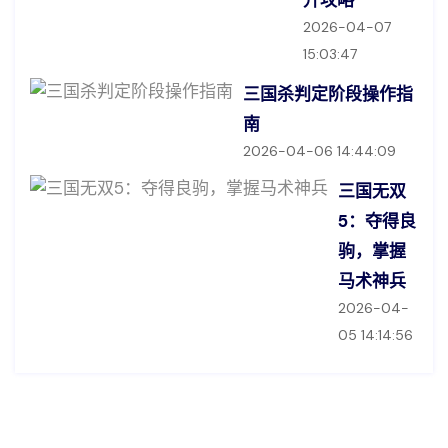
升攻略
2026-04-07
15:03:47
三国杀判定阶段操作指
南
2026-04-06 14:44:09
三国无双
5：夺得良
驹，掌握
马术神兵
2026-04-
05 14:14:56