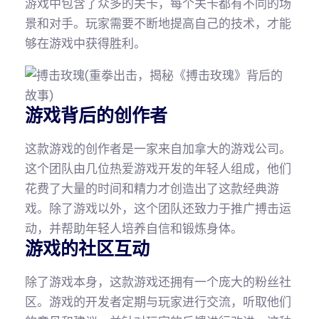
游戏中包含了众多的关卡，每个关卡都有不同的场
景和对手。玩家需要不断地提高自己的技术，才能
够在游戏中获得胜利。
游戏背后的创作者
这款游戏的创作者是一家来自加拿大的游戏公司。
这个团队由几位热爱游戏开发的年轻人组成，他们
花费了大量的时间和精力才创造出了这款经典游
戏。除了游戏以外，这个团队还致力于推广搏击运
动，并帮助年轻人培养自信和锻炼身体。
游戏的社区互动
除了游戏本身，这款游戏还拥有一个庞大的粉丝社
区。游戏的开发者定期与玩家进行交流，听取他们