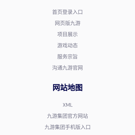
首页登录入口
网页版九游
项目展示
游戏动态
服务宗旨
沟通九游官网
网站地图
XML
九游集团官方网站
九游集团手机版入口