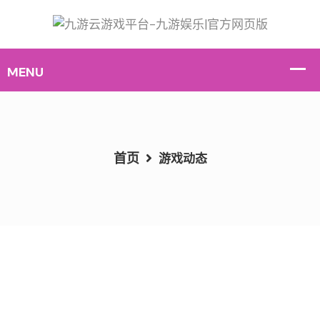
首页
游戏动态