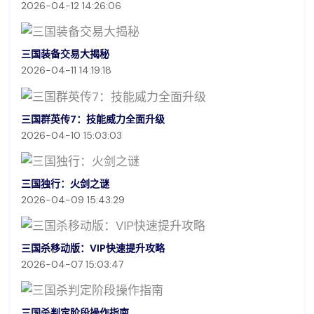
2026-04-12 14:26:06
三国装备交易大揭秘
2026-04-11 14:19:18
三国群英传7：技能威力全面升级
2026-04-10 15:03:03
三国独行：火剑之谜
2026-04-09 15:43:29
三国杀移动版：VIP快速提升攻略
2026-04-07 15:03:47
三国杀判定阶段操作指南