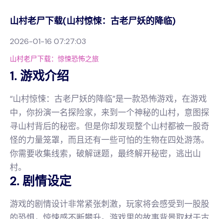
山村老尸下载(山村惊悚：古老尸妖的降临)
2026-01-16 07:27:03
山村老尸下载：惊悚恐怖之旅
1. 游戏介绍
“山村惊悚：古老尸妖的降临”是一款恐怖游戏，在游戏
中，你扮演一名探险家，来到一个神秘的山村，意图探
寻山村背后的秘密。但是你却发现整个山村都被一股奇
怪的力量笼罩，而且还有一些可怕的生物在四处游荡。
你需要收集线索，破解谜题，最终解开秘密，逃出山
村。
2. 剧情设定
游戏的剧情设计非常紧张刺激，玩家将会感受到一股股
的恐惧，惊悚感不断攀升。游戏里的故事背景取材于古