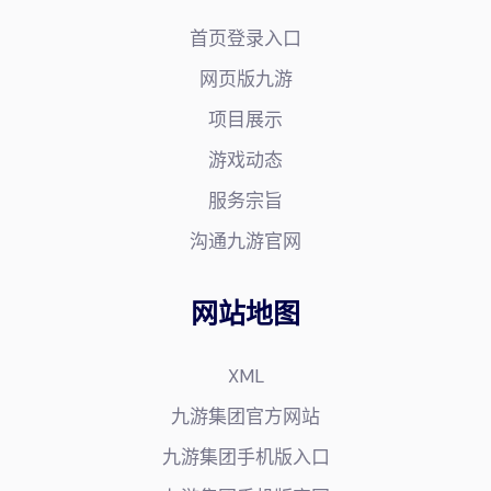
首页登录入口
网页版九游
项目展示
游戏动态
服务宗旨
沟通九游官网
网站地图
XML
九游集团官方网站
九游集团手机版入口