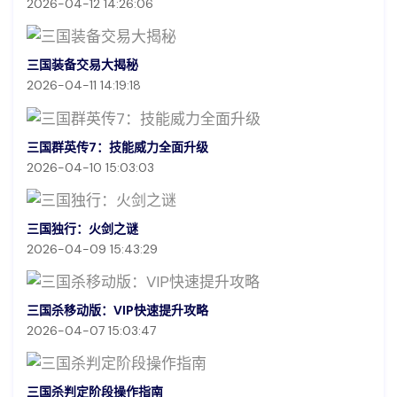
2026-04-12 14:26:06
三国装备交易大揭秘
2026-04-11 14:19:18
三国群英传7：技能威力全面升级
2026-04-10 15:03:03
三国独行：火剑之谜
2026-04-09 15:43:29
三国杀移动版：VIP快速提升攻略
2026-04-07 15:03:47
三国杀判定阶段操作指南