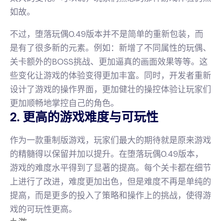
如故。
不过，堕落玩偶0.49版本并不是简单的重新包装，而
是有了很多新的元素。例如：新增了不同属性的玩偶、
关卡额外的BOSS挑战、更加逼真的画面效果等等。这
些变化让游戏的体验变得更加丰富。同时，开发者重新
设计了游戏的操作界面，更加健壮的操控体验让玩家们
更加顺畅地掌控自己的角色。
2. 更高的游戏难度与可玩性
作为一款重制版游戏，玩家们最大的期待就是原来游戏
的精髓得以保留并加以提升。在堕落玩偶0.49版本，
游戏的难度水平得到了显著的提高。每个关卡都在细节
上进行了改进，难度更加出色，但是难度不再是单纯的
提高，而是更多的投入了策略和操作上的挑战，使得游
戏的可玩性更高。