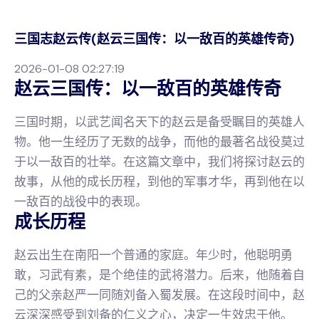
三国志赵云传(赵云三国传：以一敌百的英雄传奇)
2026-01-08 02:27:19
赵云三国传：以一敌百的英雄传奇
三国时期，以武艺闻名天下的赵云是备受瞩目的英雄人
物。他一生经历了无数的战争，而他的最著名战役莫过
于以一敌百的壮举。在这篇文章中，我们将探讨赵云的
故事，从他的成长历程，到他的军事才华，再到他在以
一敌百的战役中的表现。
成长历程
赵云出生在南阳一个普通的家庭。年少时，他聪明勇
敢，习武有素，是个绝佳的武将潜力。后来，他随着自
己的父亲赵严一同随刘备入蜀发展。在这段时间中，赵
云深深感受到刘备的仁义之心，决定一生效忠于他。