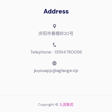
Address
庆阳市春模岭20号
Telephone : 13594780056
jiuyouapp@aglaoge.vip
Copyright ©
九游集团
.