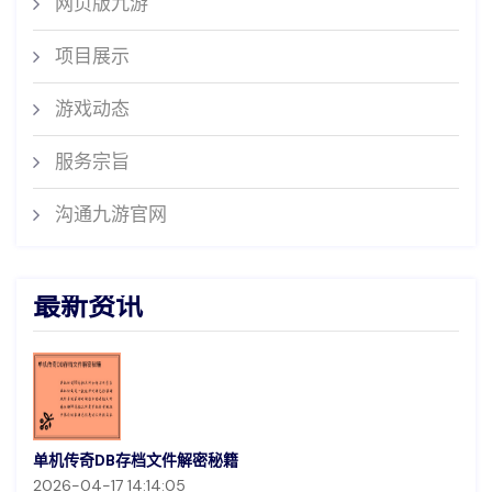
网页版九游
项目展示
游戏动态
服务宗旨
沟通九游官网
最新资讯
单机传奇DB存档文件解密秘籍
2026-04-17 14:14:05