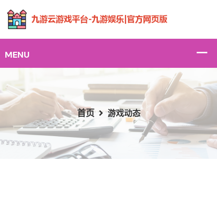
首页
游戏动态